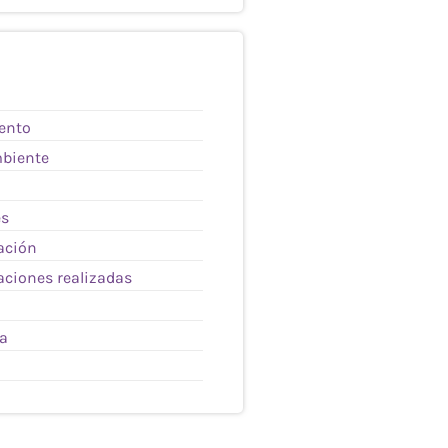
ento
biente
es
ación
aciones realizadas
ía