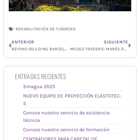
REHABILITACIÓN DE TUBERÍAS
Ant
Sigu
ANTERIOR
SIGUIENTE
BEYOND BUILDING BARCELONA CONSTRUMAT 2015
MUSEO FREDERIC MARÈS DE BARCELONA
ENTRADAS RECIENTES
Smagua 2025
NUEVO EQUIPO DE PROYECCIÓN ELASTOTEC-
S
Conoce nuestro servicio de asistencia
técnica
Conoce nuestro servicio de formación
CENTRADORES PARA CABEZAL DE