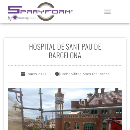
Ir
al
contenido
APLICADORES CERTIFICADOS
HOSPITAL DE SANT PAU DE
BARCELONA
mayo 20, 2015
Rehabilitaciones realizadas