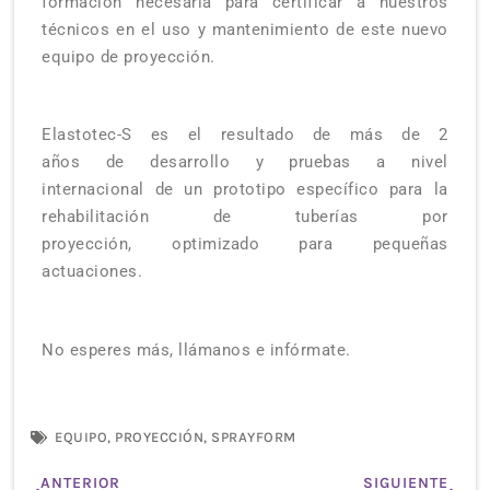
formación necesaria para certificar a nuestros
técnicos en el
uso
y mantenimiento de este nuevo
equipo de proyección
.
Elastotec
-S es el resultado
de más de 2
años
de
desarrollo
y pruebas a nivel
internacional
de un prototipo
específico para la
rehabilitación de
tubería
s por
proyección,
optimizado para pequeñas
actuaciones.
No esperes más, llámanos e infórmate
.
EQUIPO
,
PROYECCIÓN
,
SPRAYFORM
Ant
Sigu
ANTERIOR
SIGUIENTE