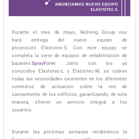
Durante el mes de
m
ayo
,
Relining
Group
nos
ha
rá
entrega del nuevo equipo de
proyección
Elastotec
-S.
Con este equipo se
completa la serie de equipos de
rehabilitación de
bajantes
SprayForm
.
J
unto con los ya
conocidos
Elastotec
-L y
Elastotec
-M
, se cubren
todas las necesidades existentes en los diferentes
contextos de actuación
sobre
la red de
saneamiento de
los
edificio
s
, garantizando
,
de esta
manera
, ofrecer un servicio integral a los
usuarios.
Durante
la
s
próximas semanas
recibiremos
la