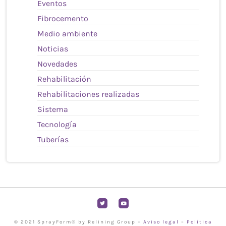
Eventos
Fibrocemento
Medio ambiente
Noticias
Novedades
Rehabilitación
Rehabilitaciones realizadas
Sistema
Tecnología
Tuberías
T
Y
w
o
i
u
t
t
t
u
© 2021 SprayForm® by Relining Group –
Aviso legal
–
Política
e
b