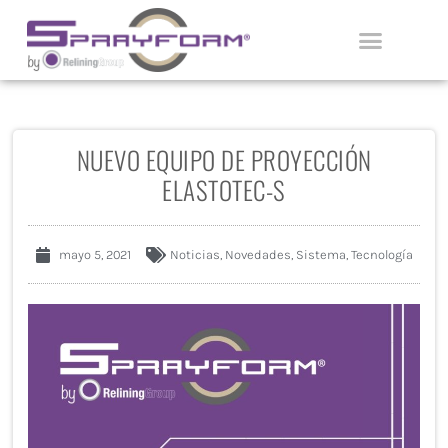
Ir
al
contenido
APLICADORES CERTIFICADOS
NUEVO EQUIPO DE PROYECCIÓN
ELASTOTEC-S
mayo 5, 2021
Noticias
,
Novedades
,
Sistema
,
Tecnología