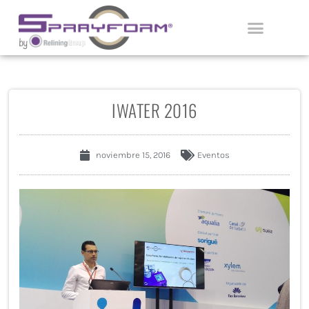
Ir
al
contenido
APLICADORES CERTIFICADOS
IWATER 2016
noviembre 15, 2016
Eventos