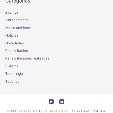
Categorías
Eventos
Fibrocemento
Medio ambiente
Noticias
Novedades
Rehabilitación
Rehabilitaciones realizadas
Sistema
Tecnología
Tuberías
T
Y
w
o
i
u
t
t
t
u
© 2021 SprayForm® by Relining Group –
Aviso legal
–
Política
e
b