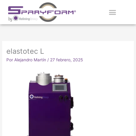
Ir
al
contenido
APLICADORES CERTIFICADOS
elastotec L
Por
Alejandro Martín
/
27 febrero, 2025