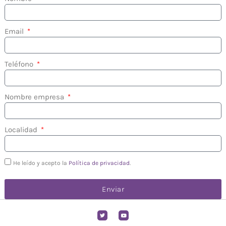
Email
Teléfono
Nombre empresa
Localidad
He leído y acepto la
Política de privacidad
.
Enviar
T
Y
w
o
i
u